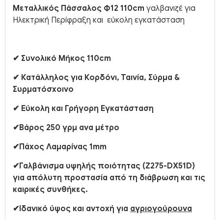
Μεταλλικός Πάσσαλος Φ12 110cm
γαλβανιζέ για
Ηλεκτρική Περίφραξη και εύκολη εγκατάσταση
✔︎ Συνολικό Μήκος 110cm
✔︎ Κατάλληλος για Κορδόνι, Ταινία, Σύρμα &
Συρματόσχοινο
✔︎ Εύκολη και Γρήγορη Εγκατάσταση
✔︎Βάρος 250 γρμ ανα μέτρο
✔︎Πάχος Λαμαρίνας 1mm
✔︎
Γαλβάνισμα υψηλής ποιότητας (Z275-DX51D
)
για απόλυτη προστασία από τη διάβρωση και τις
καιρικές συνθήκες.
✔︎Ιδανικό ύψος και αντοχή για
αγριογούρουνα