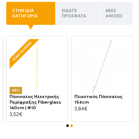
ΣΤΗΝ ΊΔΙΑ
ΕΊΔΑΤΕ
ΝΈΕΣ
ΚΑΤΗΓΟΡΊΑ
ΠΡΌΣΦΑΤΑ
ΑΦΊΞΕΙΣ
ΕΞΑΝΤΛΉΘΗΚΕ
ΝΕΟ
Πάσσαλος Ηλεκτρικής
Πλαστικός Πάσσαλος
Περίφραξης Fiberglass
154cm
160cm | Φ10
3,84€
3,52€