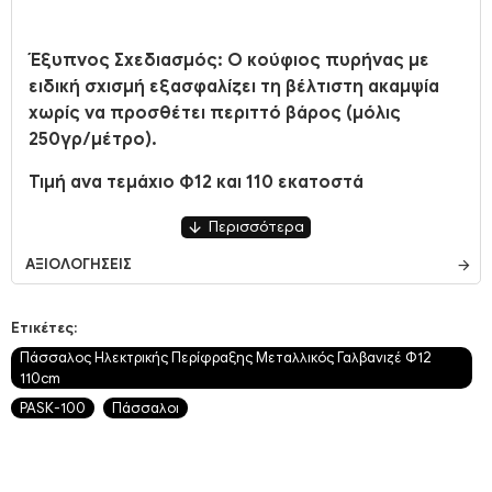
​Έξυπνος Σχεδιασμός: Ο κούφιος πυρήνας με
ειδική σχισμή εξασφαλίζει τη βέλτιστη ακαμψία
χωρίς να προσθέτει περιττό βάρος (μόλις
250γρ/μέτρο).
Τιμή ανα τεμάχιο Φ12 και 110 εκατοστά
ΑΞΙΟΛΟΓΉΣΕΙΣ
Ετικέτες:
Πάσσαλος Ηλεκτρικής Περίφραξης Μεταλλικός Γαλβανιζέ Φ12
110cm
PASΚ-100
Πάσσαλοι