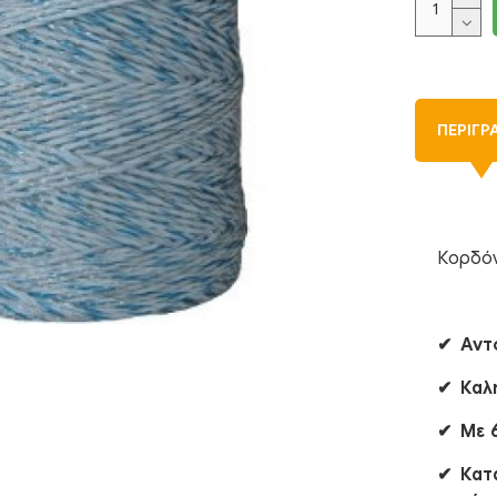
ΠΕΡΙΓΡ
Κορδό
✔︎ Αν
✔︎ Καλ
✔︎ Με 
✔︎ Κατ