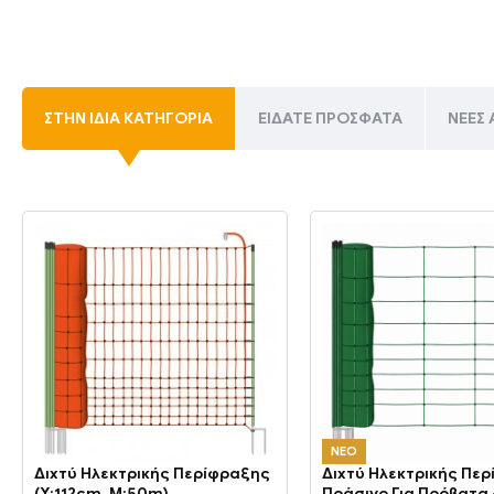
ΣΤΗΝ ΊΔΙΑ ΚΑΤΗΓΟΡΊΑ
ΕΊΔΑΤΕ ΠΡΌΣΦΑΤΑ
ΝΈΕΣ 
ΝΕΟ
Διχτύ Ηλεκτρικής Περίφραξης
Διχτύ Ηλεκτρικής Πε
(Υ:112cm, Μ:50m)
Πράσινο Για Πρόβατα 