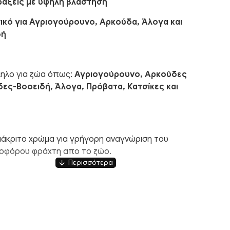
ραξεις με υψηλή βλάστηση
νικό για Αγριογούρουνο, Αρκούδα, Άλογα και
δή
ηλο για ζώα όπως:
Αγριογούρουνο, Αρκούδες
ες-Βοοειδή, Άλογα, Πρόβατα, Κατσίκες και
ιάκριτο χρώμα για γρήγορη αναγνώριση του
οφόρου φράχτη απο το ζώο.