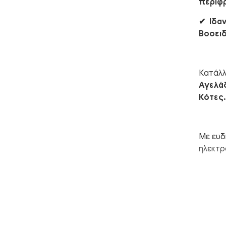
περίφ
✔︎ Ιδα
Βοοει
Κατάλλ
Αγελάδ
Κότες.
Με ευδ
ηλεκτρ