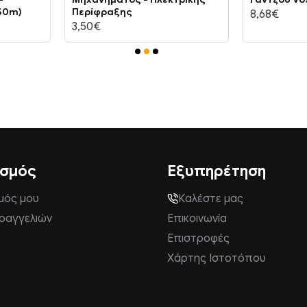
:50m)
Περίφραξης
8,68€
3,50€
ασμός
Εξυπηρέτηση
μός μου
Καλέστε μας
αραγγελιών
Επικοινωνία
Επιστροφές
Χάρτης Ιστοτόπου