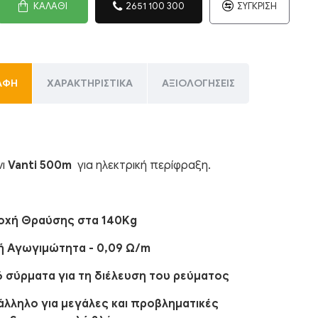
ΚΑΛΆΘΙ
2651 100 300
ΣΎΓΚΡΙΣΗ
ΑΦΉ
ΧΑΡΑΚΤΗΡΙΣΤΙΚΆ
ΑΞΙΟΛΟΓΉΣΕΙΣ
νι
Vanti 500m
για ηλεκτρική περίφραξη.
τοχή Θραύσης στα 140Kg
ή Αγωγιμώτητα - 0,09 Ω/m
6 σύρματα για τη διέλευση του ρεύματος
άλληλο για μεγάλες και προβληματικές