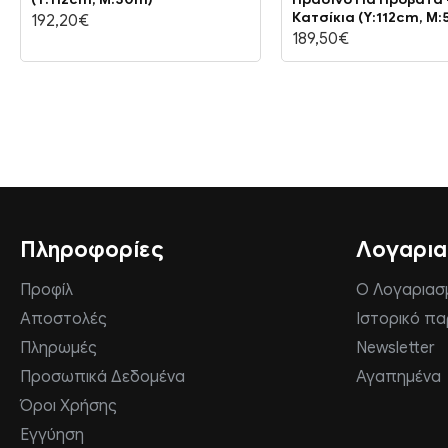
Κατσίκια (Υ:112cm, Μ
192,20€
189,50€
Πληροφορίες
Λογαρι
Προφίλ
Ο Λογαριασ
Αποστολές
Ιστορικό π
Πληρωμές
Newsletter
Προσωπικά Δεδομένα
Αγαπημένα
Όροι Χρήσης
Εγγύηση