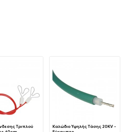
νδεσης Τριπλού
Καλώδιο Υψηλής Τάσης 20KV -
Κ
oss 40cm
Εύκαμπτο