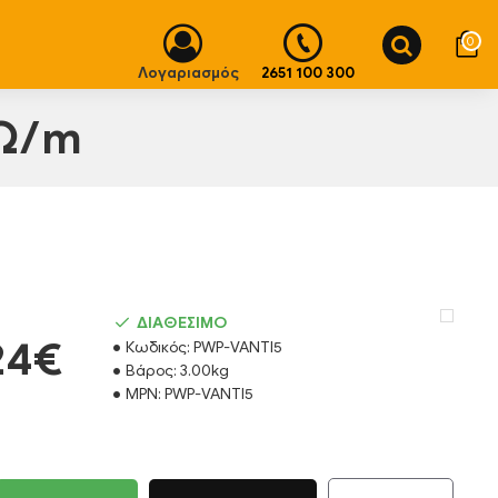
0
Λογαριασμός
2651 100 300
 Ω/m
ΔΙΑΘΕΣΙΜΟ
24€
Κωδικός:
PWP-VANTI5
Βάρος:
3.00kg
MPN:
PWP-VANTI5